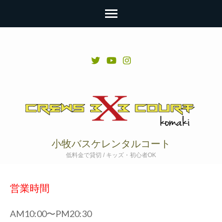
コ
ン
テ
ン
ツ
へ
ス
キ
小牧バスケレンタルコート
ッ
低料金で貸切 / キッズ・初心者OK
プ
(Enter
営業時間
を
押
AM10:00〜PM20:30