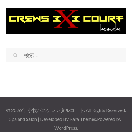
検
索:
© 2026年
小牧バスケレンタルコート
. All Rights Reserved.
Spa and Salon | Developed By
Rara Themes
.Powered by:
WordPress
.